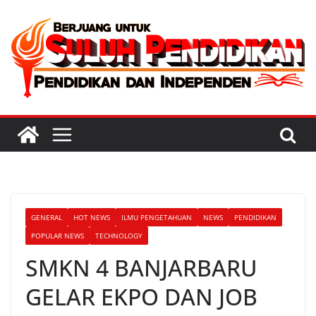
Skip
to
content
GENERAL
HOT NEWS
ILMU PENGETAHUAN
NEWS
PENDIDIKAN
POPULAR NEWS
TECHNOLOGY
SMKN 4 BANJARBARU
GELAR EKPO DAN JOB