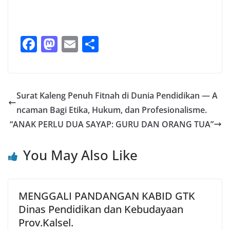
F
M
E
S
a
a
m
h
c
st
ai
ar
e
o
l
e
Surat Kaleng Penuh Fitnah di Dunia Pendidikan — A
b
d
ncaman Bagi Etika, Hukum, dan Profesionalisme.
o
o
“ANAK PERLU DUA SAYAP: GURU DAN ORANG TUA”
o
n
You May Also Like
k
MENGGALI PANDANGAN KABID GTK
Dinas Pendidikan dan Kebudayaan
Prov.Kalsel.