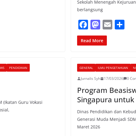
Sekolah Menengah Kejuruan (
berlangsung
F
M
E
S
a
a
m
h
c
st
ai
ar
Read More
e
o
l
e
b
d
WS
PENDIDIKAN
GENERAL
ILMU PENGETAHUAN
N
o
o
Jurnalis Syh
17/03/2026
0 Co
o
n
Program Beasisw
k
Singapura untuk
M (Ikatan Guru Vokasi
sial,
Dinas Pendidikan dan Kebud
Generasi Muda Menjadi SDM
Maret 2026