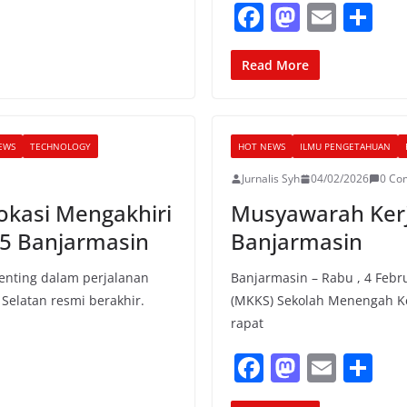
F
M
E
S
a
a
m
h
c
st
ai
ar
Read More
e
o
l
e
b
d
EWS
TECHNOLOGY
HOT NEWS
ILMU PENGETAHUAN
o
o
Jurnalis Syh
04/02/2026
0 Co
o
n
okasi Mengakhiri
Musyawarah Ker
k
 5 Banjarmasin
Banjarmasin
penting dalam perjalanan
Banjarmasin – Rabu , 4 Febr
Selatan resmi berakhir.
(MKKS) Sekolah Menengah K
rapat
F
M
E
S
a
a
m
h