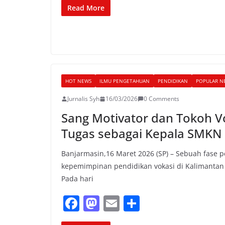
c
st
ai
ar
Read More
e
o
l
e
b
d
o
o
o
n
HOT NEWS
ILMU PENGETAHUAN
PENDIDIKAN
POPULAR N
k
Jurnalis Syh
16/03/2026
0 Comments
Sang Motivator dan Tokoh V
Tugas sebagai Kepala SMKN
Banjarmasin,16 Maret 2026 (SP) – Sebuah fase 
kepemimpinan pendidikan vokasi di Kalimantan 
Pada hari
F
M
E
S
a
a
m
h