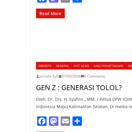
a
a
m
h
c
st
ai
ar
Read More
e
o
l
e
b
d
o
o
o
n
k
GADGETS
GENERAL
HOT NEWS
ILMU PENGETAHUAN
NE
Jurnalis Syh
07/05/2026
0 Comments
GEN Z : GENERASI TOLOL?
Oleh: Dr. Drs. H. Syahrir., MM. / Ketua DPW IGVI
Indonesia Maju) Kalimantan Selatan. Di media so
F
M
E
S
a
a
m
h