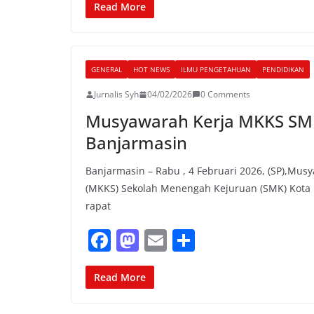
c
st
ai
ar
Read More
e
o
l
e
b
d
GENERAL
HOT NEWS
ILMU PENGETAHUAN
PENDIDIKAN
o
o
Jurnalis Syh
04/02/2026
0 Comments
o
n
Musyawarah Kerja MKKS SM
k
Banjarmasin
Banjarmasin – Rabu , 4 Februari 2026, (SP),Mus
(MKKS) Sekolah Menengah Kejuruan (SMK) Kota
rapat
F
M
E
S
a
a
m
h
c
st
ai
ar
Read More
e
o
l
e