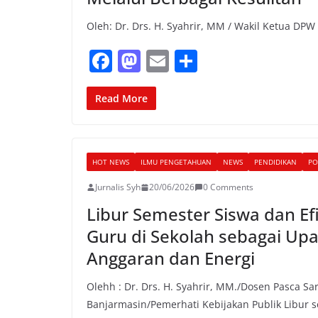
Oleh: Dr. Drs. H. Syahrir, MM / Wakil Ketua DPW
F
M
E
S
a
a
m
h
c
st
ai
ar
Read More
e
o
l
e
b
d
HOT NEWS
ILMU PENGETAHUAN
NEWS
PENDIDIKAN
PO
o
o
Jurnalis Syh
20/06/2026
0 Comments
o
n
Libur Semester Siswa dan Ef
k
Guru di Sekolah sebagai U
Anggaran dan Energi
Olehh : Dr. Drs. H. Syahrir, MM./Dosen Pasca Sa
Banjarmasin/Pemerhati Kebijakan Publik Libur