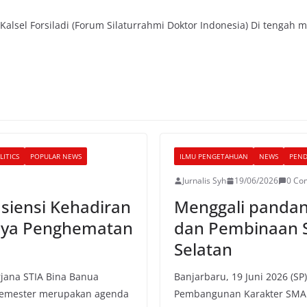
 Kalsel Forsiladi (Forum Silaturrahmi Doktor Indonesia) Di tengah 
LITICS
POPULAR NEWS
ILMU PENGETAHUAN
NEWS
PEND
Jurnalis Syh
19/06/2026
0 Co
isiensi Kehadiran
Menggali panda
paya Penghematan
dan Pembinaan 
Selatan
rjana STIA Bina Banua
Banjarbaru, 19 Juni 2026 (SP
 semester merupakan agenda
Pembangunan Karakter SMA.