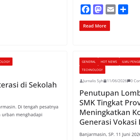
F
M
E
S
a
a
m
h
c
st
ai
ar
Read More
e
o
l
e
b
d
o
o
OLOGY
GENERAL
HOT NEWS
ILMU PENG
o
n
TECHNOLOGY
k
Jurnalis Syh
11/06/2026
0 Co
erasi di Sekolah
Penutupan Lomba
SMK Tingkat Prov
armasin. Di tengah pesatnya
Meningkatkan K
ah urban menghadapi
Generasi Vokasi 
Banjarmasin, SP. 11 Juni 20