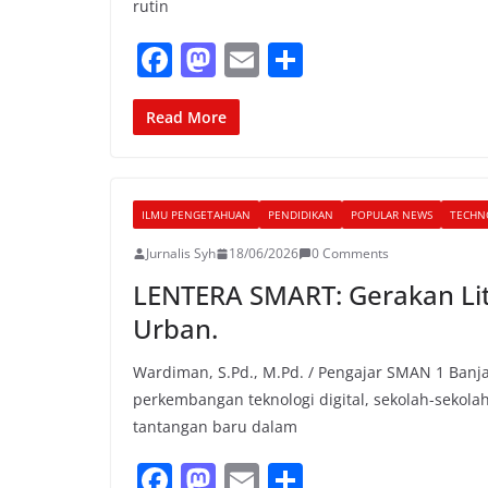
rutin
F
M
E
S
a
a
m
h
c
st
ai
ar
Read More
e
o
l
e
b
d
ILMU PENGETAHUAN
PENDIDIKAN
POPULAR NEWS
TECHN
o
o
Jurnalis Syh
18/06/2026
0 Comments
o
n
LENTERA SMART: Gerakan Lit
k
Urban.
Wardiman, S.Pd., M.Pd. / Pengajar SMAN 1 Banj
perkembangan teknologi digital, sekolah-sekol
tantangan baru dalam
F
M
E
S