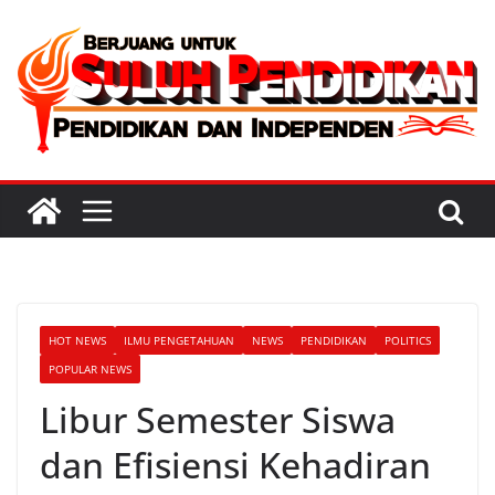
Skip
to
content
HOT NEWS
ILMU PENGETAHUAN
NEWS
PENDIDIKAN
POLITICS
POPULAR NEWS
Libur Semester Siswa
dan Efisiensi Kehadiran