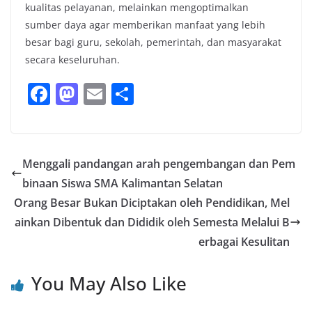
kualitas pelayanan, melainkan mengoptimalkan
sumber daya agar memberikan manfaat yang lebih
besar bagi guru, sekolah, pemerintah, dan masyarakat
secara keseluruhan.
F
M
E
S
a
a
m
h
c
st
ai
ar
e
o
l
e
Menggali pandangan arah pengembangan dan Pem
b
d
binaan Siswa SMA Kalimantan Selatan
o
o
Orang Besar Bukan Diciptakan oleh Pendidikan, Mel
o
n
ainkan Dibentuk dan Dididik oleh Semesta Melalui B
erbagai Kesulitan
k
You May Also Like