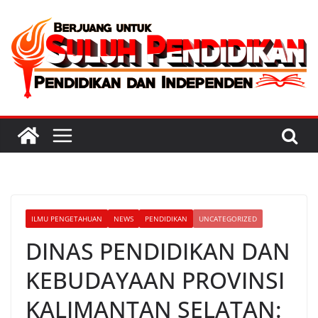
Skip
to
content
ILMU PENGETAHUAN
NEWS
PENDIDIKAN
UNCATEGORIZED
DINAS PENDIDIKAN DAN
KEBUDAYAAN PROVINSI
KALIMANTAN SELATAN: