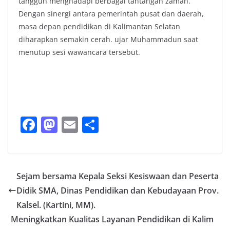
tangguh menghadapi berbagai tantangan zaman.
Dengan sinergi antara pemerintah pusat dan daerah,
masa depan pendidikan di Kalimantan Selatan
diharapkan semakin cerah. ujar Muhammadun saat
menutup sesi wawancara tersebut.
F
M
E
S
a
a
m
h
c
st
ai
ar
e
o
l
e
Sejam bersama Kepala Seksi Kesiswaan dan Peserta
b
d
Didik SMA, Dinas Pendidikan dan Kebudayaan Prov.
o
o
Kalsel. (Kartini, MM).
o
n
Meningkatkan Kualitas Layanan Pendidikan di Kalim