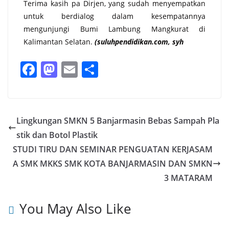
Terima kasih pa Dirjen, yang sudah menyempatkan
untuk berdialog dalam kesempatannya
mengunjungi Bumi Lambung Mangkurat di
Kalimantan Selatan.
(suluhpendidikan.com, syh
F
M
E
S
a
a
m
h
c
st
ai
ar
e
o
l
e
Lingkungan SMKN 5 Banjarmasin Bebas Sampah Pla
b
d
stik dan Botol Plastik
o
o
STUDI TIRU DAN SEMINAR PENGUATAN KERJASAM
o
n
A SMK MKKS SMK KOTA BANJARMASIN DAN SMKN
3 MATARAM
k
You May Also Like