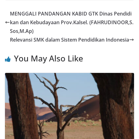
c
st
ai
ar
e
o
l
e
MENGGALI PANDANGAN KABID GTK Dinas Pendidi
b
d
kan dan Kebudayaan Prov.Kalsel. (FAHRUDINOOR,S.
o
o
Sos,M.Ap)
o
n
Relevansi SMK dalam Sistem Pendidikan Indonesia
k
You May Also Like