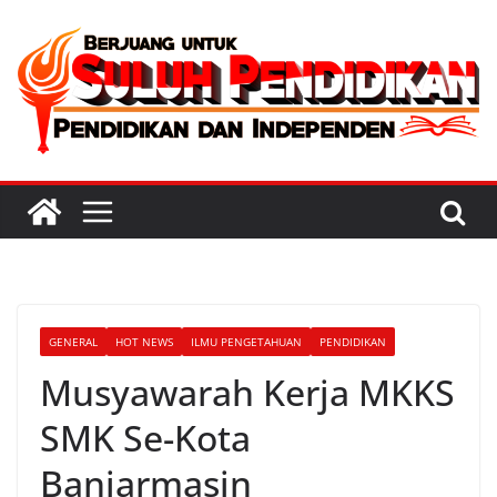
Skip
to
content
GENERAL
HOT NEWS
ILMU PENGETAHUAN
PENDIDIKAN
Musyawarah Kerja MKKS
SMK Se-Kota
Banjarmasin