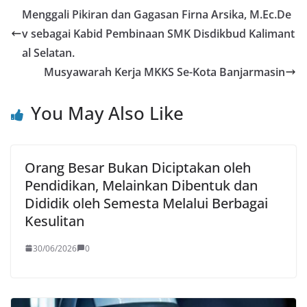
e
o
l
e
Menggali Pikiran dan Gagasan Firna Arsika, M.Ec.De
b
d
v sebagai Kabid Pembinaan SMK Disdikbud Kalimant
o
o
al Selatan.
o
n
Musyawarah Kerja MKKS Se-Kota Banjarmasin
k
You May Also Like
Orang Besar Bukan Diciptakan oleh
Pendidikan, Melainkan Dibentuk dan
Dididik oleh Semesta Melalui Berbagai
Kesulitan
30/06/2026
0