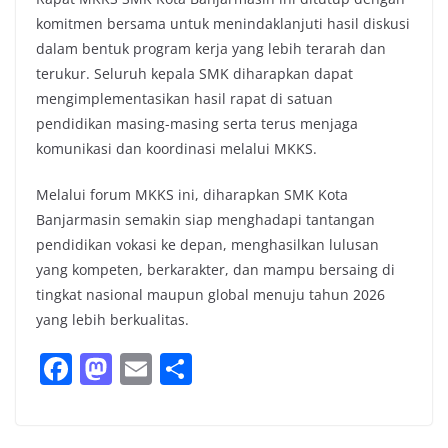
komitmen bersama untuk menindaklanjuti hasil diskusi
dalam bentuk program kerja yang lebih terarah dan
terukur. Seluruh kepala SMK diharapkan dapat
mengimplementasikan hasil rapat di satuan
pendidikan masing-masing serta terus menjaga
komunikasi dan koordinasi melalui MKKS.
Melalui forum MKKS ini, diharapkan SMK Kota
Banjarmasin semakin siap menghadapi tantangan
pendidikan vokasi ke depan, menghasilkan lulusan
yang kompeten, berkarakter, dan mampu bersaing di
tingkat nasional maupun global menuju tahun 2026
yang lebih berkualitas.
F
M
E
S
a
a
m
h
c
st
ai
ar